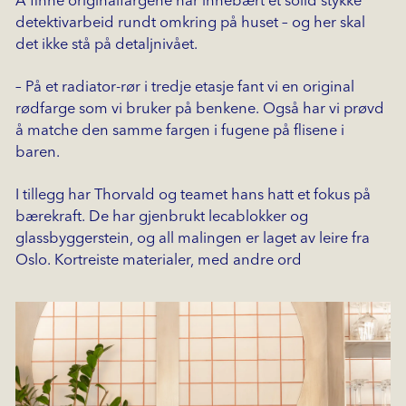
Å finne originalfargene har innebært et solid stykke
detektivarbeid rundt omkring på huset – og her skal
det ikke stå på detaljnivået.
– På et radiator-rør i tredje etasje fant vi en original
rødfarge som vi bruker på benkene. Også har vi prøvd
å matche den samme fargen i fugene på flisene i
baren.
I tillegg har Thorvald og teamet hans hatt et fokus på
bærekraft. De har gjenbrukt lecablokker og
glassbyggerstein, og all malingen er laget av leire fra
Oslo. Kortreiste materialer, med andre ord