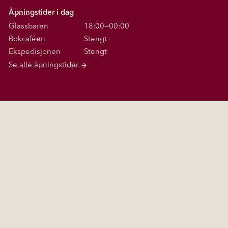
Åpningstider i dag
Glassbaren
18:00—00:00
Bokcaféen
Stengt
Ekspedisjonen
Stengt
Se alle åpningstider