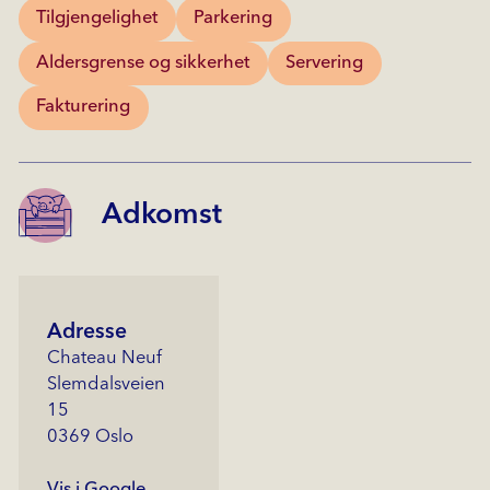
Tilgjengelighet
Parkering
Aldersgrense og sikkerhet
Servering
Fakturering
Adkomst
Adresse
Chateau Neuf
Slemdalsveien
15
0369 Oslo
Vis i Google