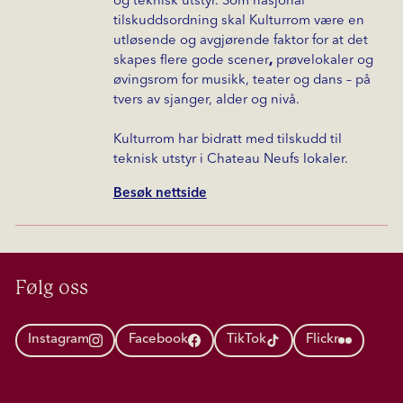
og teknisk utstyr. Som nasjonal
tilskuddsordning skal Kulturrom være en
utløsende og avgjørende faktor for at det
skapes flere gode scener
,
prøvelokaler og
øvingsrom for musikk, teater og dans – på
tvers av sjanger, alder og nivå.
Kulturrom har bidratt med tilskudd til
teknisk utstyr i Chateau Neufs lokaler.
Besøk nettside
Følg oss
Instagram
Facebook
TikTok
Flickr