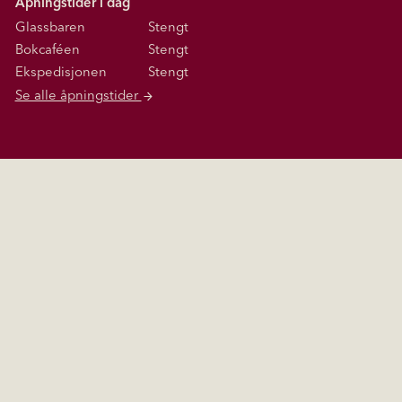
Åpningstider i dag
Glassbaren
Stengt
Bokcaféen
Stengt
Ekspedisjonen
Stengt
Se alle åpningstider