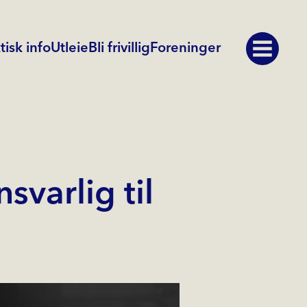
tisk info
Utleie
Bli frivillig
Foreninger
nsvarlig til