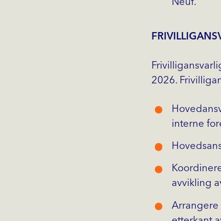
Neuf.
FRIVILLIGANS
Frivilligansvarl
2026. Frivillig
Hovedansvar
interne for
Hovedsansv
Koordinere
avvikling a
Arrangere 
etterkant a