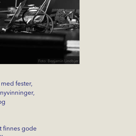
Foto: Benjamin Lindbjør
 med fester,
 nyvinninger,
og
t finnes gode