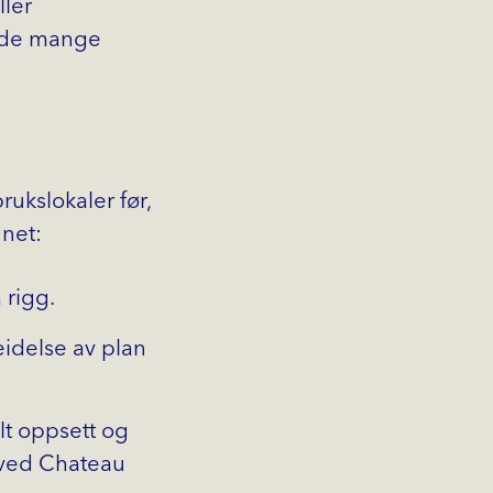
ller
og de mange
rukslokaler før,
nnet:
 rigg.
idelse av plan
alt oppsett og
f ved Chateau