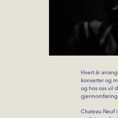
Hvert år arran
konserter og my
og hos oss vil 
gjennomføringe
Chateau Neuf i