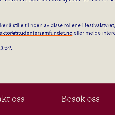
 å stille til noen av disse rollene i festivalstyre
rektor@studentersamfundet.no
eller melde inte
23:59.
kt oss
Besøk oss