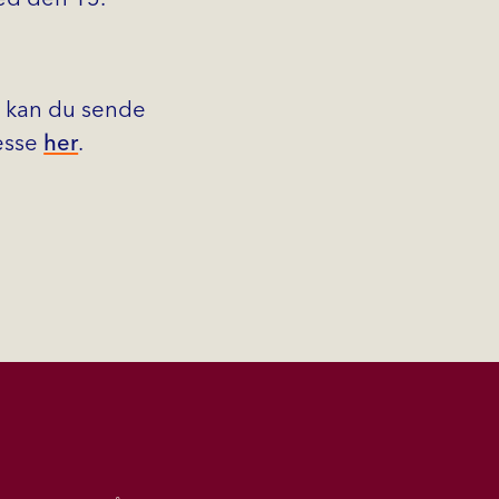
t, kan du sende
resse
her
.