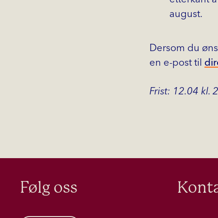
august.
Dersom du ønsker
en e-post til
di
Frist: 12.04 kl. 
Følg oss
Konta