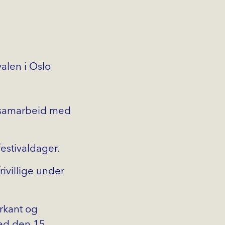
valen i Oslo
 i samarbeid med
estivaldager.
ivillige under
orkant og
ted den 15.