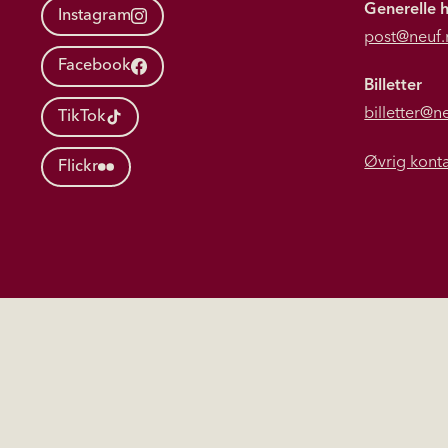
Generelle 
Instagram
post@neuf.
Facebook
Billetter
billetter@n
TikTok
Øvrig kont
Flickr