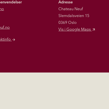
henvendelser
Adresse
no
Chateau Neuf
Slemdalsveien 15
0369 Oslo
euf.no
Vis i Google Maps
aktinfo