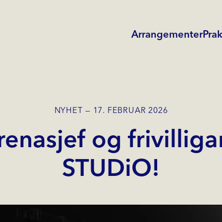
Arrangementer
Prak
NYHET
17. FEBRUAR 2026
enasjef og frivilliga
STUDiO!