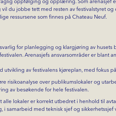
faglig oppfølging og opplæring. Som arenasjef e
lig vil du jobbe tett med resten av festivalstyret 
illige ressursene som finnes på Chateau Neuf.
svarlig for planlegging og klargjøring av husets b
festivalen. Arenasjefs ansvarsområder er blant a
 utvikling av festivalens kjøreplan, med fokus på
e risikoanalyse over publikumslokaler og utarbe
ring av besøkende for hele festivalen.
t alle lokaler er korrekt utbedret i henhold til avt
gg, i samarbeid med teknisk sjef og sikkerhetssje