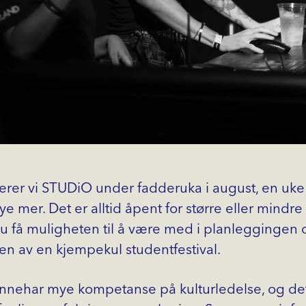
gerer vi STUDiO under fadderuka i august, en uke
e mer. Det er alltid åpent for større eller mindre
du få muligheten til å være med i planleggingen 
n av en kjempekul studentfestival.
nnehar mye kompetanse på kulturledelse, og de