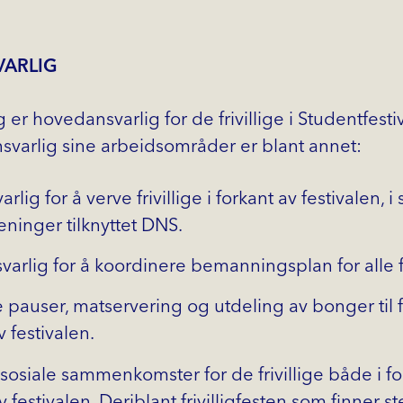
VARLIG
ig er hovedansvarlig for de frivillige i Studentfesti
ansvarlig sine arbeidsområder er blant annet:
lig for å verve frivillige i forkant av festivalen,
eninger tilknyttet DNS.
arlig for å koordinere bemanningsplan for alle f
 pauser, matservering og utdeling av bonger til fr
v festivalen.
sosiale sammenkomster for de frivillige både i f
v festivalen. Deriblant frivilligfesten som finner s