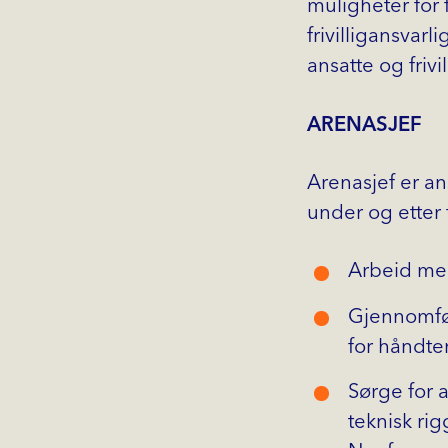
muligheter for 
frivilligansvar
ansatte og friv
ARENASJEF
Arenasjef er an
under og etter 
Arbeid med
Gjennomfør
for håndte
Sørge for a
teknisk ri