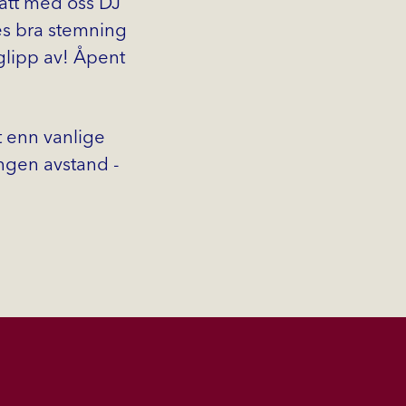
fått med oss DJ
es bra stemning
glipp av! Åpent
t enn vanlige
ingen avstand -