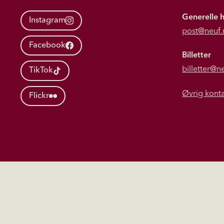
Generelle 
Instagram
post@neuf.
Facebook
Billetter
billetter@n
TikTok
Øvrig kont
Flickr