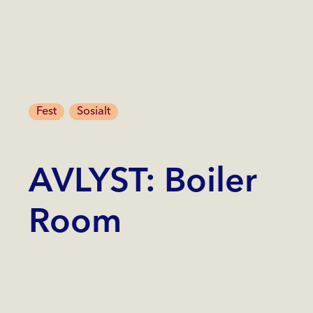
Fest
Sosialt
AVLYST: Boiler
Room