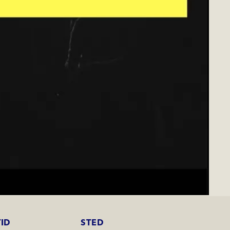
TID
STED