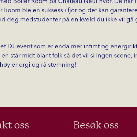
d med Boiler Room på Chateau Neuf hvor. De har 
 Room ble en suksess i fjor og det kan garanter
med deg medstudenter på en kveld du ikke vil gå 
 et DJ-event som er enda mer intimt og energirik
en står midt blant folk så det vil si ingen scene, 
 høy energi og rå stemning!
kt oss
Besøk oss