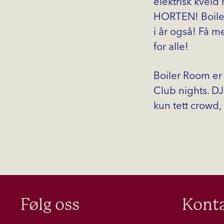
elektrisk kvel
HORTEN! Boiler
i år også! Få 
for alle!
Boiler Room er
Club nights. DJ-
kun tett crowd,
Følg oss
Konta