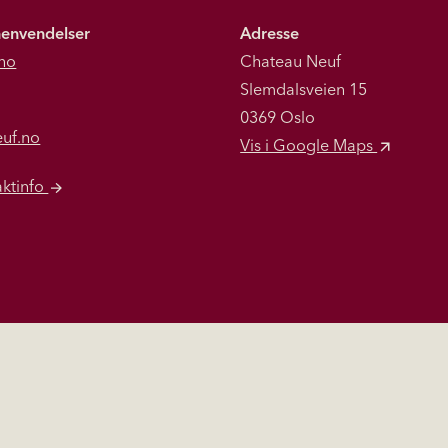
henvendelser
Adresse
no
Chateau Neuf
Slemdalsveien 15
0369 Oslo
euf.no
Vis i Google Maps
aktinfo