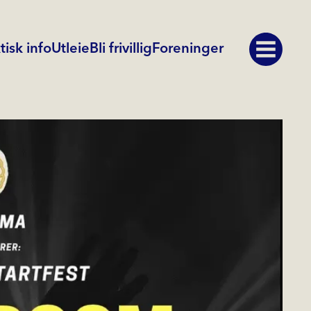
tisk info
Utleie
Bli frivillig
Foreninger