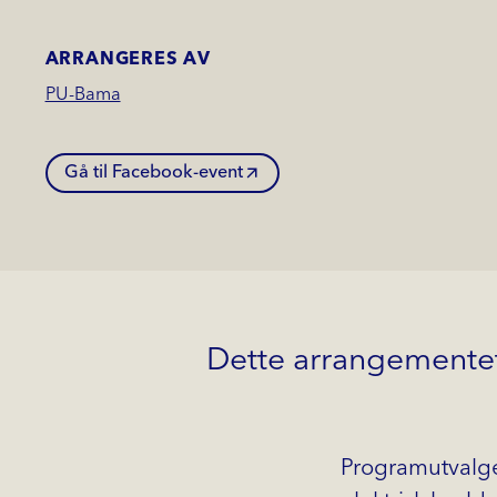
ARRANGERES AV
PU-Bama
Gå til Facebook-event
Dette arrangementet 
Programutvalge