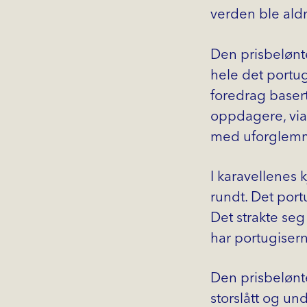
verden ble ald
Den prisbelønt
hele det portug
foredrag baser
oppdagere, via 
med uforglemme
I karavellenes 
rundt. Det portu
Det strakte seg
har portugisern
Den prisbelønte
storslått og un