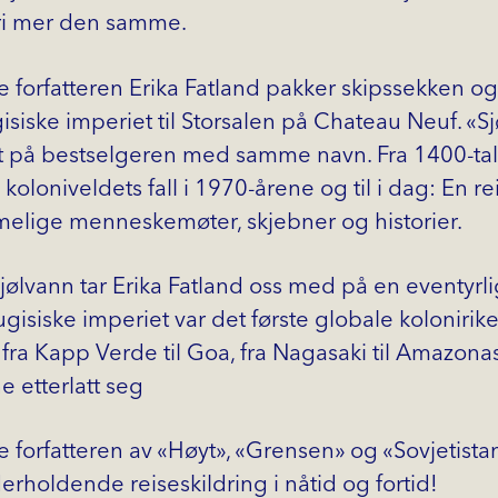
ri mer den samme.
e forfatteren Erika Fatland pakker skipssekken o
isiske imperiet til Storsalen på Chateau Neuf. «Sj
t på bestselgeren med samme navn. Fra 1400-tal
koloniveldets fall i 1970-årene og til i dag: En re
lige menneskemøter, skjebner og historier.
kjølvann tar Erika Fatland oss med på en eventyrl
gisiske imperiet var det første globale koloniriket
 fra Kapp Verde til Goa, fra Nagasaki til Amazonas
e etterlatt seg
 forfatteren av «Høyt», «Grensen» og «Sovjetista
derholdende reiseskildring i nåtid og fortid!