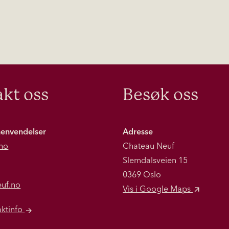
kt oss
Besøk oss
henvendelser
Adresse
no
Chateau Neuf
Slemdalsveien 15
0369 Oslo
euf.no
Vis i Google Maps
aktinfo