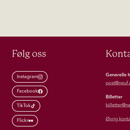
Følg oss
Konta
Generelle 
Instagram
post@neuf.
Facebook
Billetter
billetter@n
TikTok
Øvrig kont
Flickr