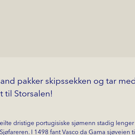
tland pakker skipssekken og tar me
 til Storsalen!
seilte dristige portugisiske sjømenn stadig lenger
Sjøfareren. I 1498 fant Vasco da Gama sjøveien til