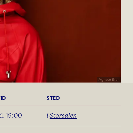
Agnete Brun
TID
STED
kl. 19:00
i
Storsalen