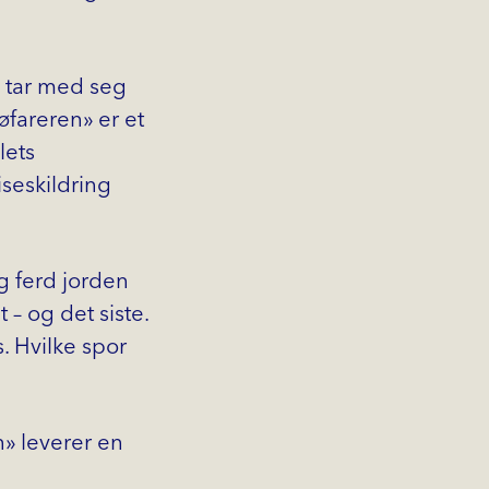
g tar med seg
øfareren» er et
lets
iseskildring
ig ferd jorden
 – og det siste.
. Hvilke spor
n» leverer en