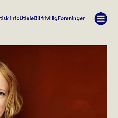
tisk info
Utleie
Bli frivillig
Foreninger