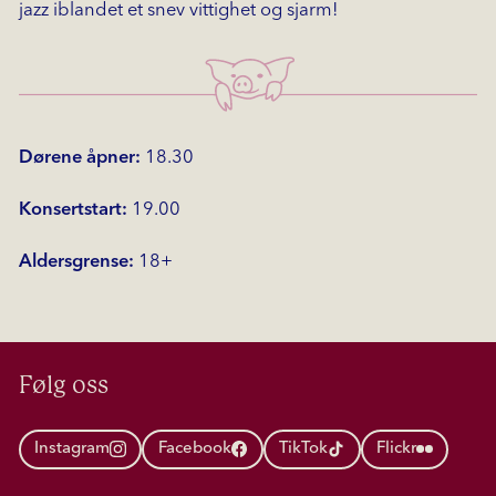
jazz iblandet et snev vittighet og sjarm!
Dørene åpner:
18.30
Konsertstart:
19.00
Aldersgrense:
18+
Følg oss
Instagram
Facebook
TikTok
Flickr