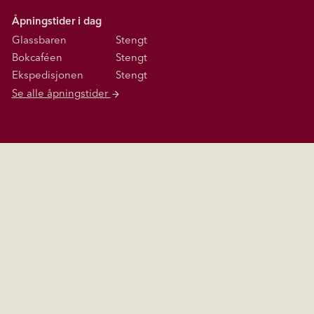
Åpningstider i dag
Glassbaren
Stengt
Bokcaféen
Stengt
Ekspedisjonen
Stengt
Se alle åpningstider