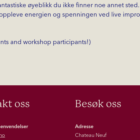
fantastiske øyeblikk du ikke finner noe annet sted.
å oppleve energien og spenningen ved live improv
nts and workshop participants!)
kt oss
Besøk oss
henvendelser
Adresse
no
Chateau Neuf