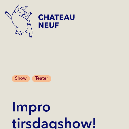
Show
Teater
Impro
tirsdagshow!