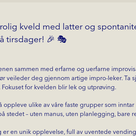
trolig kveld med latter og spontani
 tirsdager! 🎉 🎭
enen sammen med erfarne og uerfarne improvisa
tør veileder deg gjennom artige impro-leker. Ta s
Fokuset for kvelden blir lek og utprøving.
få oppleve ulike av våre faste grupper som innta
å stedet – uten manus, uten planlegging, bare ren
ng er en unik opplevelse, full av uventede vending