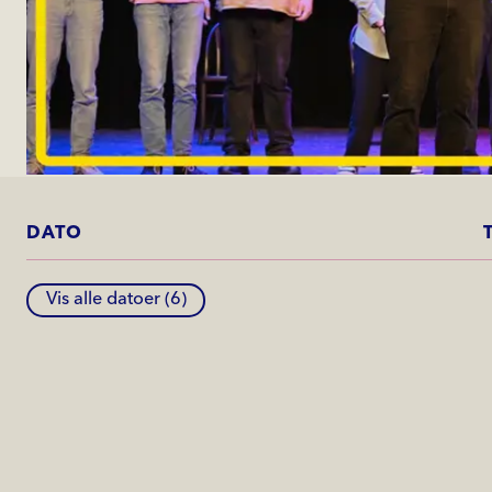
DATO
Vis alle datoer (
6
)