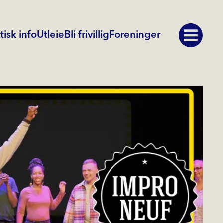
tisk info
Utleie
Bli frivillig
Foreninger