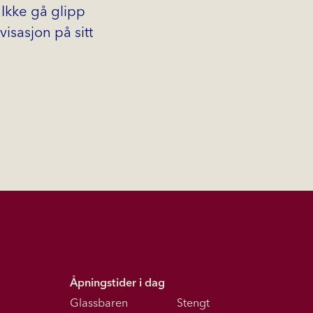
 Ikke gå glipp
isasjon på sitt
Åpningstider i dag
Glassbaren
Stengt