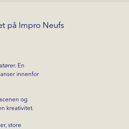
tet på Impro Neufs
tører. En
janser innenfor
r scenen og
 kreativitet.
er, store