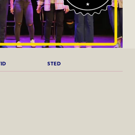
TID
STED