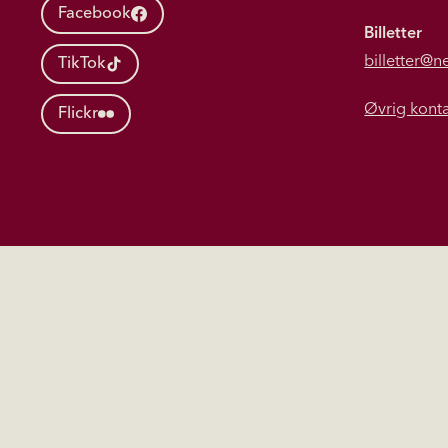
Facebook
Billetter
billetter@n
TikTok
Øvrig kont
Flickr