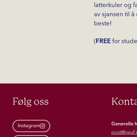
latterkuler og 
av sjansen til 
beste!
(
FREE
for stude
Følg oss
Konta
Generelle 
Instagram
post@neuf.