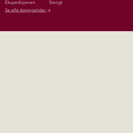
Ekspedisjonen
Stengt
Se alle åpningstider