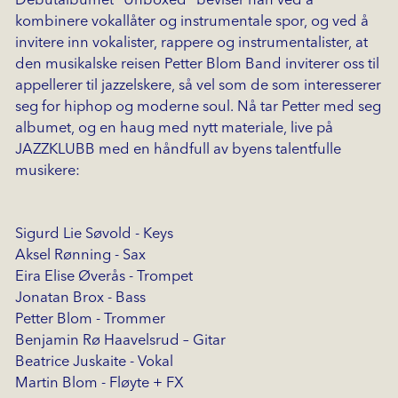
Debutalbumet "Unboxed" beviser han ved å
kombinere vokallåter og instrumentale spor, og ved å
invitere inn vokalister, rappere og instrumentalister, at
den musikalske reisen Petter Blom Band inviterer oss til
appellerer til jazzelskere, så vel som de som interesserer
seg for hiphop og moderne soul. Nå tar Petter med seg
albumet, og en haug med nytt materiale, live på
JAZZKLUBB med en håndfull av byens talentfulle
musikere:
Sigurd Lie Søvold - Keys
Aksel Rønning - Sax
Eira Elise Øverås - Trompet
Jonatan Brox - Bass
Petter Blom - Trommer
Benjamin Rø Haavelsrud – Gitar
Beatrice Juskaite - Vokal
Martin Blom - Fløyte + FX