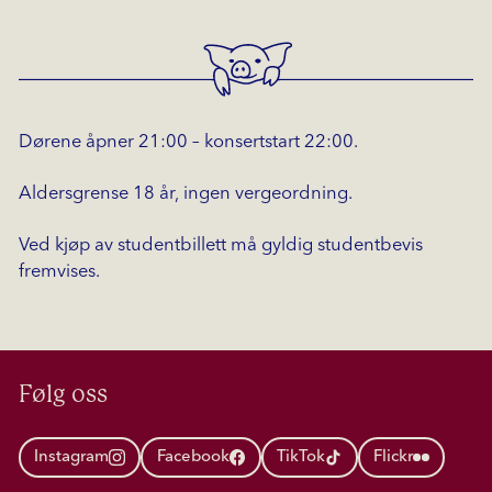
Dørene åpner 21:00 – konsertstart 22:00.
Aldersgrense 18 år, ingen vergeordning.
Ved kjøp av studentbillett må gyldig studentbevis
fremvises.
Følg oss
Instagram
Facebook
TikTok
Flickr