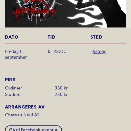
DATO
TID
STED
fredag 11.
kl. 22:00
i
Betong
september
PRIS
Ordinær
380 kr
Student
280 kr
ARRANGERES AV
Chateau Neuf AS
Gå til Facebook-event