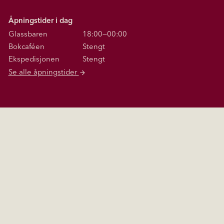
Åpningstider i dag
Glassbaren
18:00—00:00
Bokcaféen
Stengt
Ekspedisjonen
Stengt
Se alle åpningstider