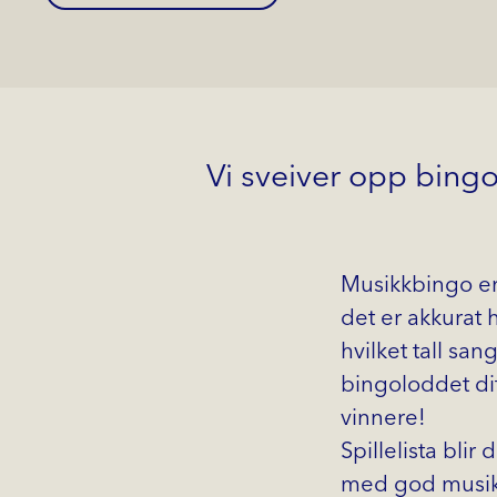
Vi sveiver opp bing
Musikkbingo er
det er akkurat h
hvilket tall san
bingoloddet ditt
vinnere!
Spillelista blir
med god musikk