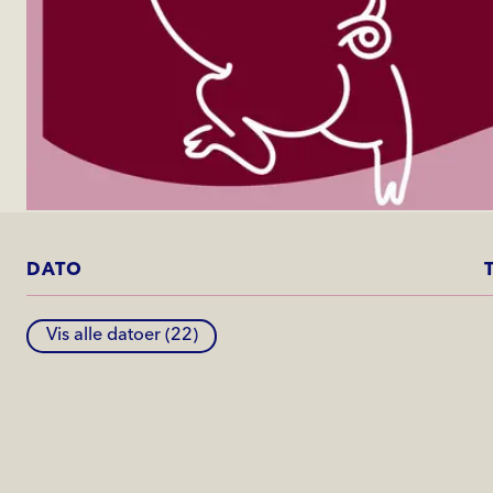
DATO
Vis alle datoer (
22
)