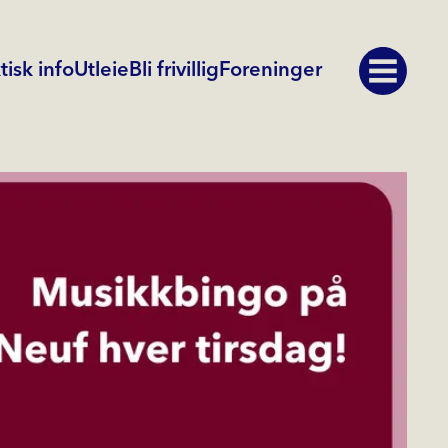
tisk info
Utleie
Bli frivillig
Foreninger