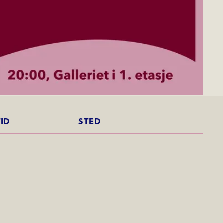
TID
STED