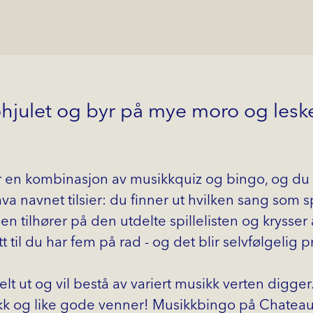
ohjulet og byr på mye moro og lesk
 en kombinasjon av musikkquiz og bingo, og du fi
va navnet tilsier: du finner ut hvilken sang som sp
gen tilhører på den utdelte spillelisten og krysser
 til du har fem på rad - og det blir selvfølgelig pr
 delt ut og vil bestå av variert musikk verten digg
 og like gode venner! Musikkbingo på Chateau 