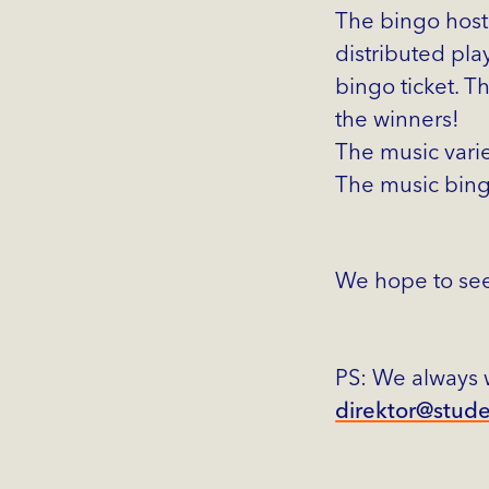
The bingo host 
distributed pla
bingo ticket. Th
the winners!
The music vari
The music bingo
We hope to see
PS: We always w
direktor@stud