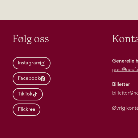
Følg oss
Konta
Generelle 
Instagram
post@neuf.
Facebook
Billetter
billetter@n
TikTok
Øvrig kont
Flickr