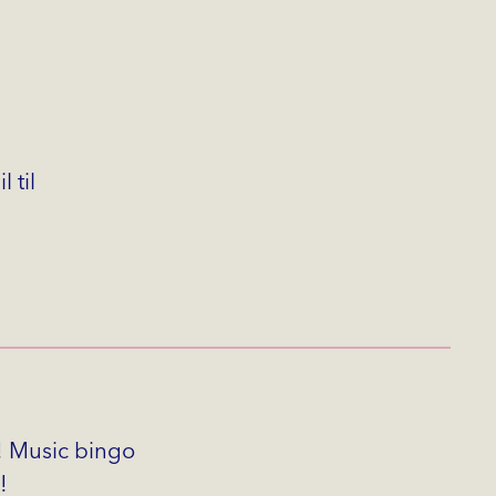
 til
! Music bingo
!