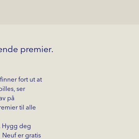
ende premier.
nner fort ut at
illes, ser
 av på
emier til alle
er. Hygg deg
Neuf er gratis