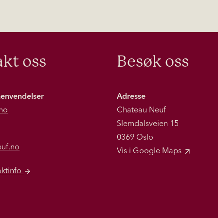
kt oss
Besøk oss
henvendelser
Adresse
no
Chateau Neuf
Slemdalsveien 15
0369 Oslo
euf.no
Vis i Google Maps
aktinfo