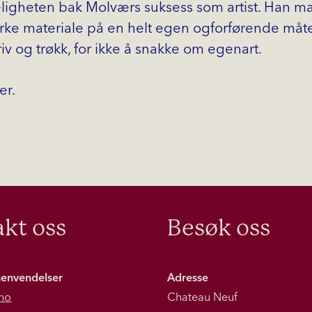
gheten bak Molværs suksess som artist. Han mak
terke materiale på en helt egen ogforførende måte
riv og trøkk, for ikke å snakke om egenart.
er.
kt oss
Besøk oss
henvendelser
Adresse
no
Chateau Neuf