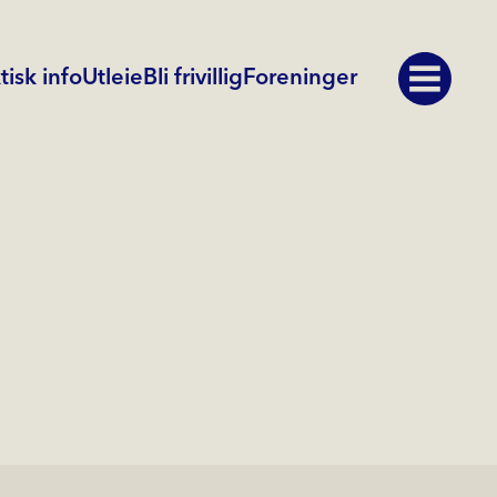
tisk info
Utleie
Bli frivillig
Foreninger