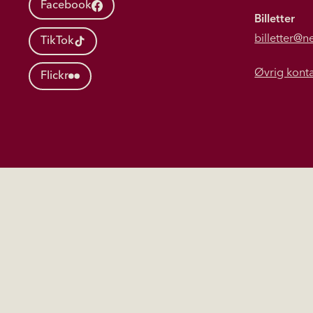
Facebook
Billetter
billetter@n
TikTok
Øvrig kont
Flickr