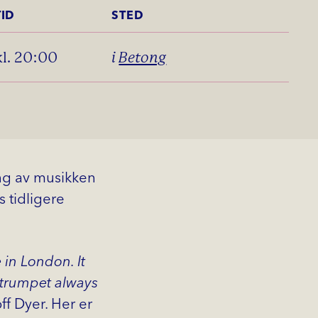
TID
STED
kl. 20:00
i
Betong
ring av musikken
s tidligere
in London. It
e trumpet always
off Dyer. Her er