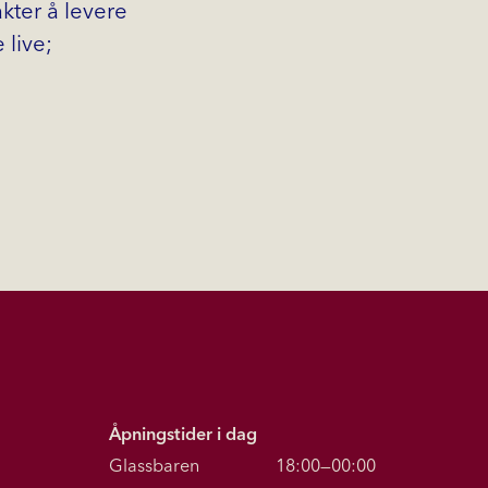
ter å levere
 live;
Åpningstider i dag
Glassbaren
18:00—00:00