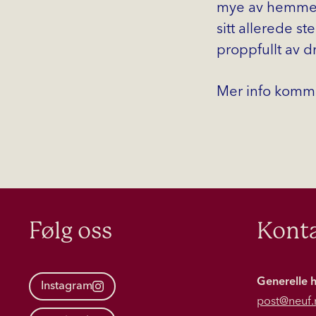
mye av hemmeli
sitt allerede s
proppfullt av d
Mer info komm
Følg oss
Konta
Generelle 
Instagram
post@neuf.