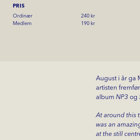
PRIS
Ordinær
240 kr
Medlem
190 kr
August i år ga
artisten fremfør
album
NP3
og
At around this 
was an amazing 
at the still cent