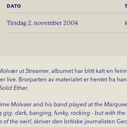
DATO
tirsdag 2. november 2004
 Molvær ut
Streamer
, albumet har blitt kalt en fei
er live. Brorparten av materialet er hentet fra han
Solid Ether
.
time Molvaer and his band played at the Marquee 
gig: dark, banging, funky, rocking - but with th
re of the swirl
, skriver den britiske journalisten Ge