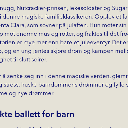
ugg, Nutcracker-prinsen, lekesoldater og Sugar
 i denne magiske familieklassikeren. Opplev et fa
enta Clara, som sovner på julaften. Hun møter sin p
 mot enorme mus og rotter, og fraktes til det fr
storien er mye mer enn bare et juleeventyr. Det er
, og en ung jentes skjøre drøm og kampen mel
het til slutt seirer.
for å senke seg inn i denne magiske verden, gle
g stress, huske barndommens drømmer og fylle 
arme og nye drømmer.
te ballett for barn