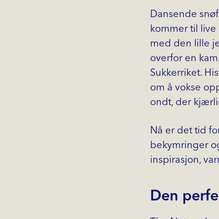
Dansende snøfn
kommer til live
med den lille j
overfor en kamp
Sukkerriket. Hi
om å vokse opp
ondt, der kjærlig
Nå er det tid 
bekymringer o
inspirasjon, v
Den perfek