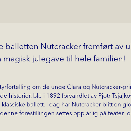
balletten Nutcracker fremført av u
n magisk julegave til hele familien!
tyrfortelling om de unge Clara og Nutcracker-pri
e historier, ble i 1892 forvandlet av Pjotr Tsjajkov
lassiske ballett. I dag har Nutcracker blitt en gl
g denne forestillingen settes opp årlig på teater-