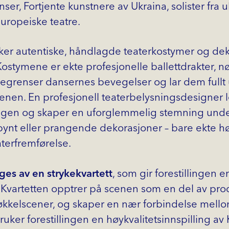
ser, Fortjente kunstnere av Ukraina, solister fra u
uropeiske teatre.
er autentiske, håndlagde teaterkostymer og deko
ostymene er ekte profesjonelle ballettdrakter, n
 begrenser dansernes bevegelser og lar dem fullt u
cenen. En profesjonell teaterbelysningsdesigner 
llingen og skaper en uforglemmelig stemning und
 pynt eller prangende dekorasjoner – bare ekte hø
aterfremførelse.
ges av en strykekvartett
, som gir forestillingen 
 Kvartetten opptrer på scenen som en del av pr
nøkkelscener, og skaper en nær forbindelse mell
bruker forestillingen en høykvalitetsinnspilling av