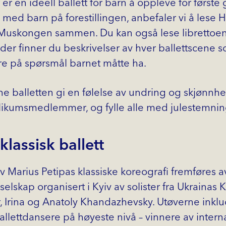
er en ideell ballett for barn å oppleve for første
 med barn på forestillingen, anbefaler vi å lese
Muskongen sammen. Du kan også lese librettoe
, der finner du beskrivelser av hver ballettscene 
e på spørsmål barnet måtte ha.
enne balletten gi en følelse av undring og skjønnh
ikumsmedlemmer, og fylle alle med julestemnin
klassisk ballett
av Marius Petipas klassiske koreografi fremføres a
 selskap organisert i Kyiv av solister fra Ukrainas
r, Irina og Anatoly Khandazhevsky. Utøverne inkl
allettdansere på høyeste nivå – vinnere av intern