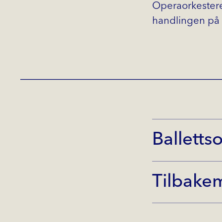
Operaorkestere
handlingen på
Balletts
Tilbake