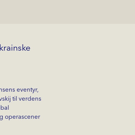
krainske
nsens eventyr,
skij til verdens
obal
 og operascener