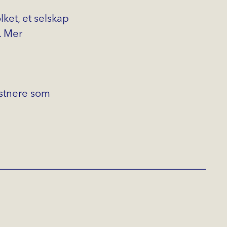
ket, et selskap
. Mer
nstnere som