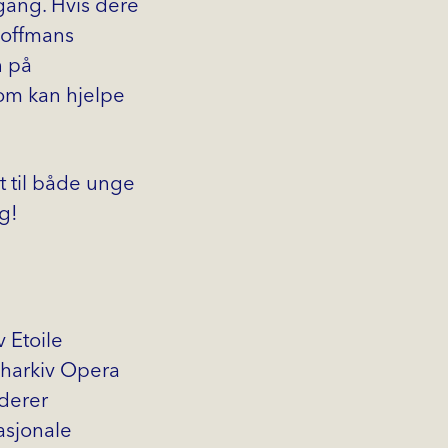
 gang. Hvis dere
 Hoffmans
n på
som kan hjelpe
et til både unge
g!
v Etoile
 Kharkiv Opera
uderer
asjonale