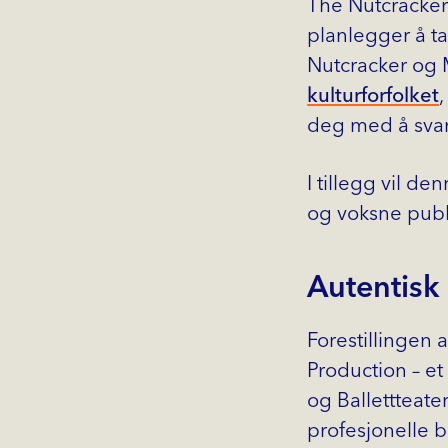
The Nutcracker 
planlegger å ta
Nutcracker og 
kulturforfolket
deg med å svar
I tillegg vil d
og voksne publ
Autentisk 
Forestillingen 
Production – et
og Ballettteate
profesjonelle b