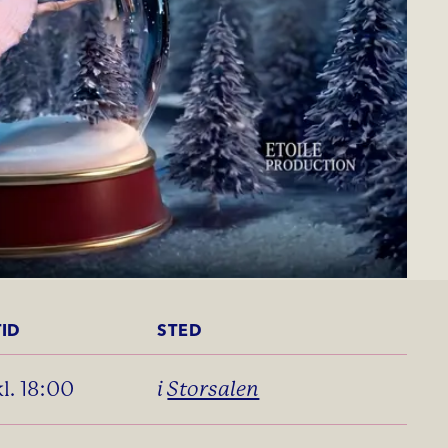
TID
STED
kl. 18:00
i
Storsalen