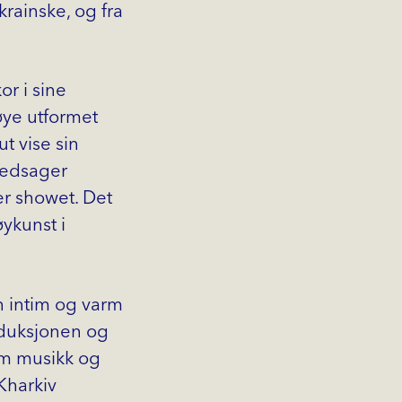
krainske, og fra
r i sine
øye utformet
t vise sin
ledsager
er showet. Det
ykunst i
en intim og varm
oduksjonen og
om musikk og
 Kharkiv