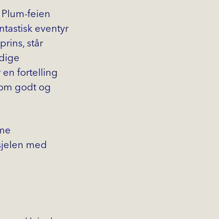
 Plum-feien
ntastisk eventyr
rins, står
odige
 en fortelling
lom godt og
mme
sjelen med