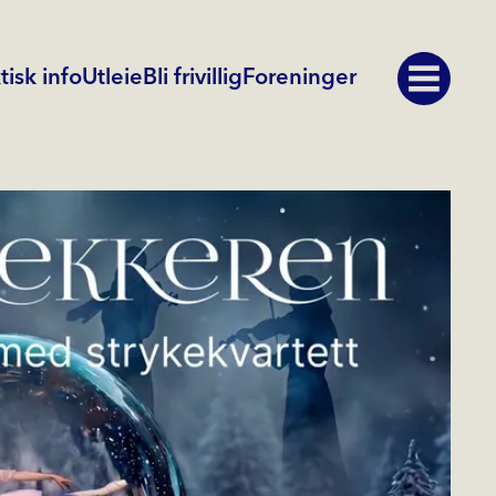
tisk info
Utleie
Bli frivillig
Foreninger