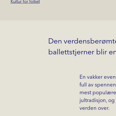
Kultur for folket
Den verdensberømte 
ballettstjerner blir e
En vakker even
full av spennend
mest populære k
jultradisjon, o
verden over.