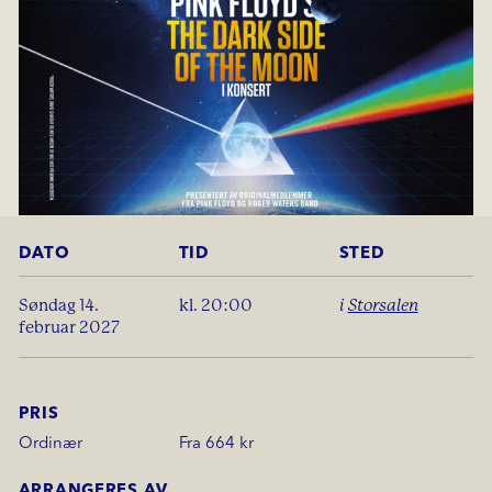
DATO
TID
STED
søndag 14.
kl. 20:00
i
Storsalen
februar 2027
PRIS
Ordinær
Fra 664 kr
ARRANGERES AV