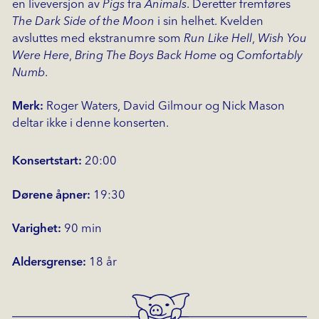
en liveversjon av
Pigs
fra
Animals
. Deretter fremføres
The Dark Side of the Moon
i sin helhet. Kvelden
avsluttes med ekstranumre som
Run Like Hell
,
Wish You
Were Here
,
Bring The Boys Back Home
og
Comfortably
Numb
.
Merk:
Roger Waters, David Gilmour og Nick Mason
deltar ikke i denne konserten.
Konsertstart:
20:00
Dørene åpner:
19:30
Varighet:
90 min
Aldersgrense:
18 år