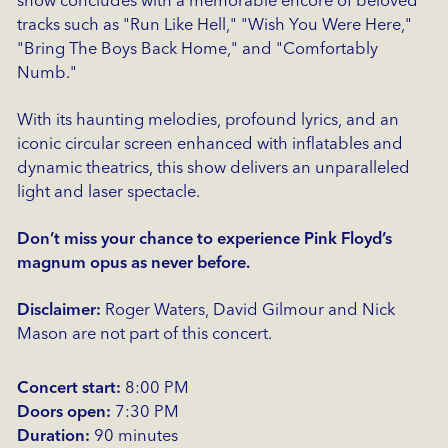
show concludes with a memorable encore of beloved
tracks such as "Run Like Hell," "Wish You Were Here,"
"Bring The Boys Back Home," and "Comfortably
Numb."
With its haunting melodies, profound lyrics, and an
iconic circular screen enhanced with inflatables and
dynamic theatrics, this show delivers an unparalleled
light and laser spectacle.
Don’t miss your chance to experience Pink Floyd’s
magnum opus as never before.
Disclaimer:
Roger Waters, David Gilmour and Nick
Mason are not part of this concert.
Concert start:
8:00 PM
Doors open:
7:30 PM
Duration:
90 minutes