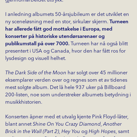
gjennomarbeidet uttrykk.
I anledning albumets 50-årsjubileum er det utviklet en
ny sceneløsning med en stor, sirkulær skjerm.
Turneen
har allerede fått god mottakelse i Europa, med
konserter på historiske utendørsarenaer og
publikumstall på over 7000.
Turneen har nå også blitt
presentert i USA og Canada, hvor den har fått ros for
lysdesign og visuell helhet.
The Dark Side of the Moon
har solgt over 45 millioner
eksemplarer verden over og regnes som et av tidenes
mest solgte album. Det lå hele 937 uker på Billboard
200-listen, noe som understreker albumets betydning i
musikkhistorien.
Konserten åpner med et utvalg kjente Pink Floyd-låter,
blant annet
Shine On You Crazy Diamond
,
Another
Brick in the Wall (Part 2)
,
Hey You
og
High Hopes
, samt