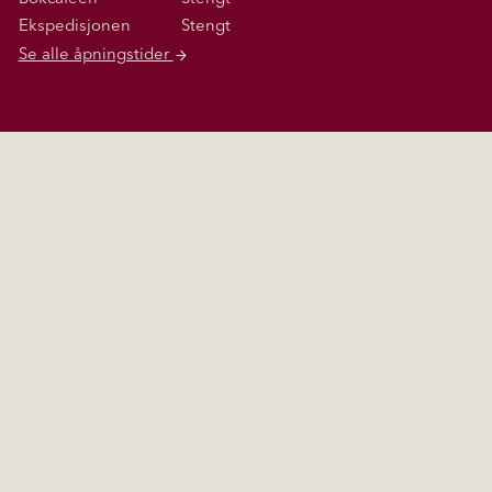
Ekspedisjonen
Stengt
Se alle åpningstider