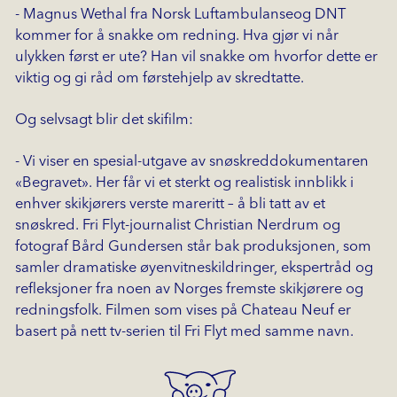
- Magnus Wethal fra Norsk Luftambulanseog DNT
kommer for å snakke om redning. Hva gjør vi når
ulykken først er ute? Han vil snakke om hvorfor dette er
viktig og gi råd om førstehjelp av skredtatte.
Og selvsagt blir det skifilm:
- Vi viser en spesial-utgave av snøskreddokumentaren
«Begravet». Her får vi et sterkt og realistisk innblikk i
enhver skikjørers verste mareritt – å bli tatt av et
snøskred. Fri Flyt-journalist Christian Nerdrum og
fotograf Bård Gundersen står bak produksjonen, som
samler dramatiske øyenvitneskildringer, ekspertråd og
refleksjoner fra noen av Norges fremste skikjørere og
redningsfolk. Filmen som vises på Chateau Neuf er
basert på nett tv-serien til Fri Flyt med samme navn.