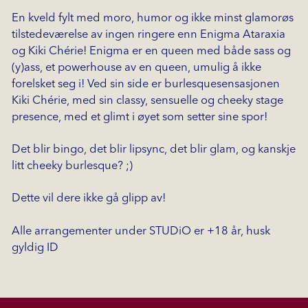
En kveld fylt med moro, humor og ikke minst glamorøs
tilstedeværelse av ingen ringere enn Enigma Ataraxia
og Kiki Chérie! Enigma er en queen med både sass og
(y)ass, et powerhouse av en queen, umulig å ikke
forelsket seg i! Ved sin side er burlesquesensasjonen
Kiki Chérie, med sin classy, sensuelle og cheeky stage
presence, med et glimt i øyet som setter sine spor!
Det blir bingo, det blir lipsync, det blir glam, og kanskje
litt cheeky burlesque? ;)
Dette vil dere ikke gå glipp av!
Alle arrangementer under STUDiO er +18 år, husk
gyldig ID