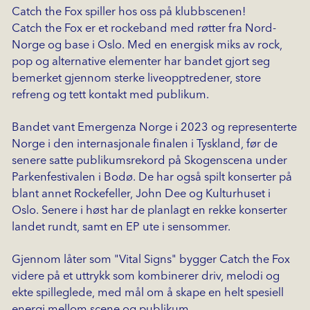
Catch the Fox spiller hos oss på klubbscenen!
Catch the Fox er et rockeband med røtter fra Nord-
Norge og base i Oslo. Med en energisk miks av rock,
pop og alternative elementer har bandet gjort seg
bemerket gjennom sterke liveopptredener, store
refreng og tett kontakt med publikum.
Bandet vant Emergenza Norge i 2023 og representerte
Norge i den internasjonale finalen i Tyskland, før de
senere satte publikumsrekord på Skogenscena under
Parkenfestivalen i Bodø. De har også spilt konserter på
blant annet Rockefeller, John Dee og Kulturhuset i
Oslo. Senere i høst har de planlagt en rekke konserter
landet rundt, samt en EP ute i sensommer.
Gjennom låter som "Vital Signs" bygger Catch the Fox
videre på et uttrykk som kombinerer driv, melodi og
ekte spilleglede, med mål om å skape en helt spesiell
energi mellom scene og publikum.