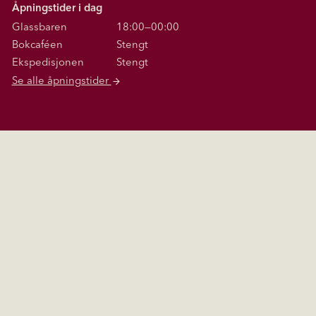
Åpningstider i dag
Glassbaren
18:00—00:00
Bokcaféen
Stengt
Ekspedisjonen
Stengt
Se alle åpningstider