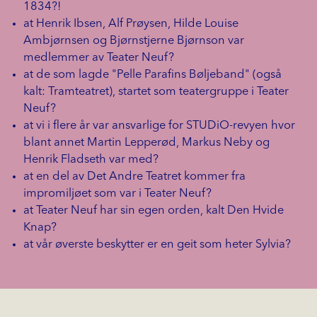
1834?!
at Henrik Ibsen, Alf Prøysen, Hilde Louise
Ambjørnsen og Bjørnstjerne Bjørnson var
medlemmer av Teater Neuf?
at de som lagde "Pelle Parafins Bøljeband" (også
kalt: Tramteatret), startet som teatergruppe i Teater
Neuf?
at vi i flere år var ansvarlige for STUDiO-revyen hvor
blant annet Martin Lepperød, Markus Neby og
Henrik Fladseth var med?
at en del av Det Andre Teatret kommer fra
impromiljøet som var i Teater Neuf?
at Teater Neuf har sin egen orden, kalt Den Hvide
Knap?
at vår øverste beskytter er en geit som heter Sylvia?