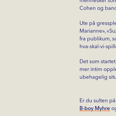
mennesker som 
Cohen og bande
Ute på gressple
Marianne», «Su
fra publikum, so
hva-skal-vi-spi
Det som starte
mer intim oppl
ubehagelig situ
Er du sulten på
B-boy Myhre
o