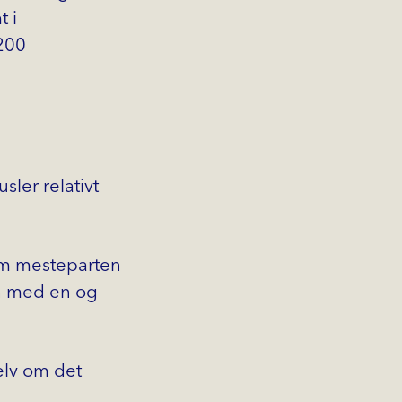
t i
200
sler relativt
om mesteparten
inn med en og
elv om det