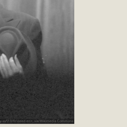
by-sa/2.0/fr/deed.en>, via Wikimedia Commons