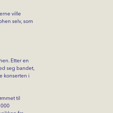
erne ville
hen selv, som
hen. Etter en
 med seg bandet,
te konserten i
ømmet til
 1000