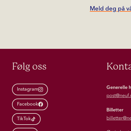
Meld deg på vå
Følg oss
Konta
Generelle 
Instagram
post@neuf.
Facebook
Billetter
billetter@n
TikTok