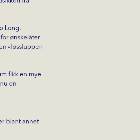
sikken fra
So Long,
for ønskelåter
e en «løssluppen
um fikk en mye
snu en
er blant annet