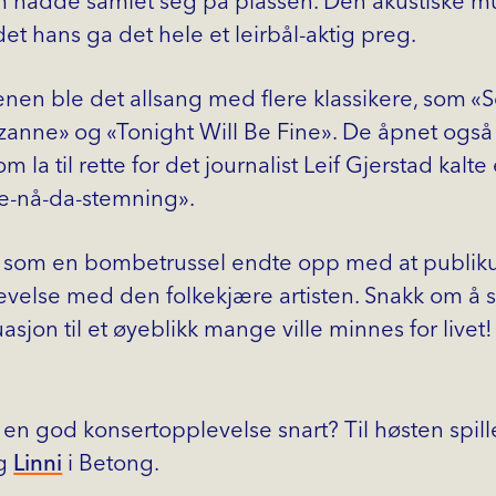
hadde samlet seg på plassen. Den akustiske mu
t hans ga det hele et leirbål-aktig preg.
nen ble det allsang med flere klassikere, som «
zanne» og «Tonight Will Be Fine». De åpnet også 
m la til rette for det journalist Leif Gjerstad kalt
lle-nå-da-stemning».
t som en bombetrussel endte opp med at publik
evelse med den folkekjære artisten. Snakk om å 
asjon til et øyeblikk mange ville minnes for livet!
 en god konsertopplevelse snart? Til høsten spill
g
Linni
i Betong.