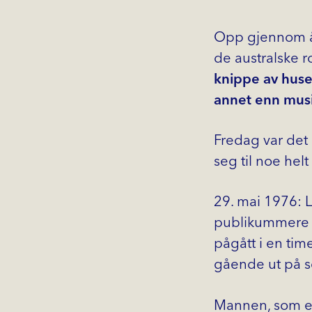
Opp gjennom år
de australske r
knippe av huse
annet enn mus
Fredag var det 
seg til noe helt
29. mai 1976: L
publikummere h
pågått i en tim
gående ut på 
Mannen, som er 