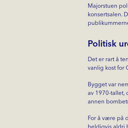
Majorstuen poli
konsertsalen. 
publikummerne 
Politisk 
Det er rart å t
vanlig kost fo
Bygget var nem
av 1970-tallet,
annen bombetr
For å være på 
heldigvis aldri 