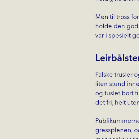
Men til tross f
holde den god
var i spesielt
Leirbålst
Falske trusler
liten stund inn
og tuslet bort 
det fri, helt ute
Publikummerne 
gressplenen, og