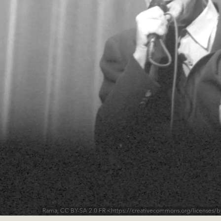
Rama, CC BY-SA 2.0 FR <https://creativecommons.org/licenses/