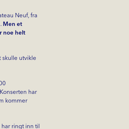
teau Neuf, fra
s.
Men et
r noe helt
skulle utvikle
200
 Konserten har
 som kommer
r ringt inn til