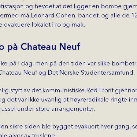
tistasjon og hevdet at det ligger en bombe gjem
Dermed må Leonard Cohen, bandet, og alle de 1
evakuere lokalet i ro og mak.
uro på Chateau Neuf
enke på i dag, men på den tiden var slike bombetru
r Chateau Neuf og Det Norske Studentersamfund.
lig styrt av det kommunistiske Rød Front gjenn
 og det var ikke uvanlig at høyreradikale ringte 
ussel under store arrangementer.
den sikre siden ble bygget evakuert hver gang, s
ble alvor av truslene.