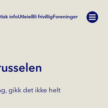
tisk info
Utleie
Bli frivillig
Foreninger
usselen
, gikk det ikke helt