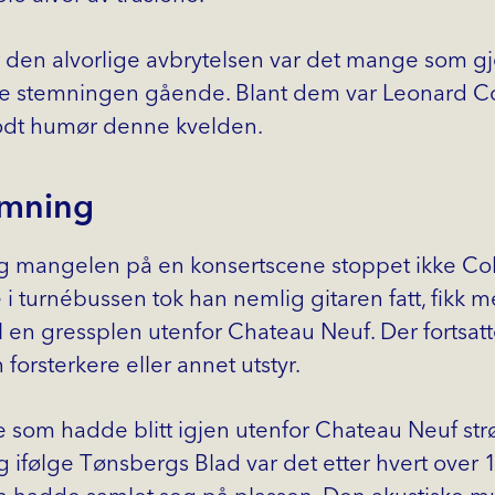
or den alvorlige avbrytelsen var det mange som gj
e stemningen gående. Blant dem var Leonard Co
 godt humør denne kvelden.
emning
 og mangelen på en konsertscene stoppet ikke Co
e i turnébussen tok han nemlig gitaren fatt, fikk
til en gressplen utenfor Chateau Neuf. Der fortsat
n forsterkere eller annet utstyr.
som hadde blitt igjen utenfor Chateau Neuf str
 ifølge Tønsbergs Blad var det etter hvert over