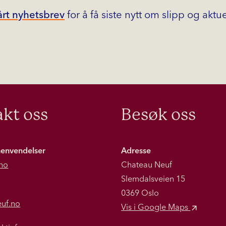
rt nyhetsbrev
for å få siste nytt om slipp og aktu
kt oss
Besøk oss
henvendelser
Adresse
no
Chateau Neuf
Slemdalsveien 15
0369 Oslo
euf.no
Vis i Google Maps