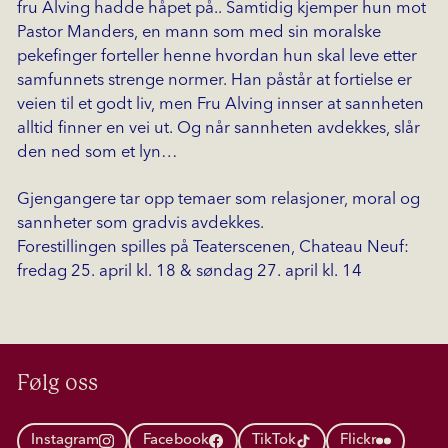
fru Alving hadde håpet på.. Samtidig kjemper hun mot
Pastor Manders, en mann som med sin moralske
pekefinger forteller henne hvordan hun skal leve etter
samfunnets strenge normer. Han påstår at fortielse er
veien til et godt liv, men Fru Alving innser at sannheten
alltid finner en vei ut. Og når sannheten avdekkes, slår
den ned som et lyn…
Gjengangere tar opp temaer som relasjoner, moral og
sannheter som gradvis avdekkes.
Forestillingen spilles på Teaterscenen, Chateau Neuf:
fredag 25. april kl. 18 & søndag 27. april kl. 14
Følg oss
Instagram
Facebook
TikTok
Flickr