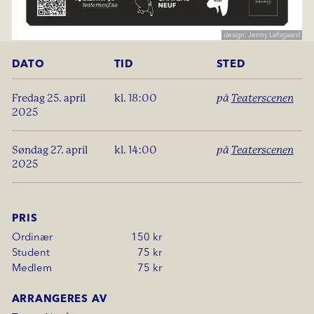
design: Jenny Løfsgaard
DATO
TID
STED
fredag 25. april
kl. 18:00
på
Teaterscenen
2025
søndag 27. april
kl. 14:00
på
Teaterscenen
2025
PRIS
Ordinær
150 kr
Student
75 kr
Medlem
75 kr
ARRANGERES AV